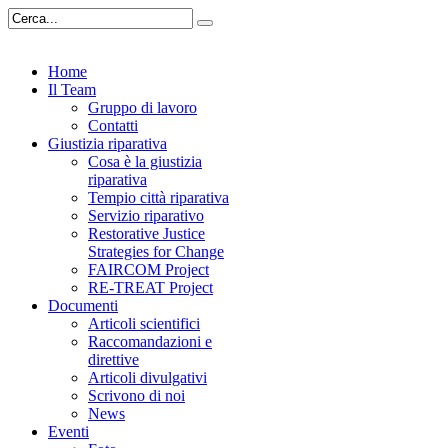
Home
Il Team
Gruppo di lavoro
Contatti
Giustizia riparativa
Cosa è la giustizia
riparativa
Tempio città riparativa
Servizio riparativo
Restorative Justice
Strategies for Change
FAIRCOM Project
RE-TREAT Project
Documenti
Articoli scientifici
Raccomandazioni e
direttive
Articoli divulgativi
Scrivono di noi
News
Eventi