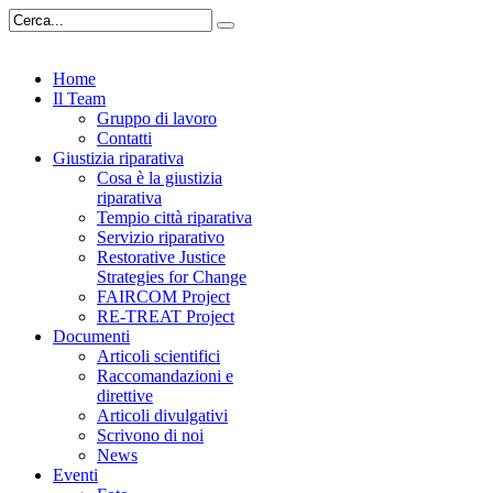
Home
Il Team
Gruppo di lavoro
Contatti
Giustizia riparativa
Cosa è la giustizia
riparativa
Tempio città riparativa
Servizio riparativo
Restorative Justice
Strategies for Change
FAIRCOM Project
RE-TREAT Project
Documenti
Articoli scientifici
Raccomandazioni e
direttive
Articoli divulgativi
Scrivono di noi
News
Eventi