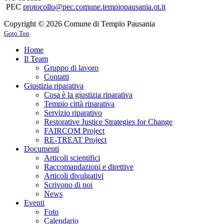
PEC
protocollo@pec.comune.tempiopausania.ot.it
Copyright © 2026 Comune di Tempio Pausania
Goto Top
Home
Il Team
Gruppo di lavoro
Contatti
Giustizia riparativa
Cosa è la giustizia riparativa
Tempio città riparativa
Servizio riparativo
Restorative Justice Strategies for Change
FAIRCOM Project
RE-TREAT Project
Documenti
Articoli scientifici
Raccomandazioni e direttive
Articoli divulgativi
Scrivono di noi
News
Eventi
Foto
Calendario