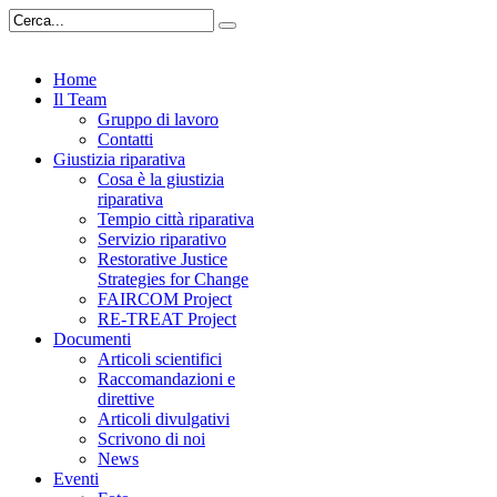
Home
Il Team
Gruppo di lavoro
Contatti
Giustizia riparativa
Cosa è la giustizia
riparativa
Tempio città riparativa
Servizio riparativo
Restorative Justice
Strategies for Change
FAIRCOM Project
RE-TREAT Project
Documenti
Articoli scientifici
Raccomandazioni e
direttive
Articoli divulgativi
Scrivono di noi
News
Eventi