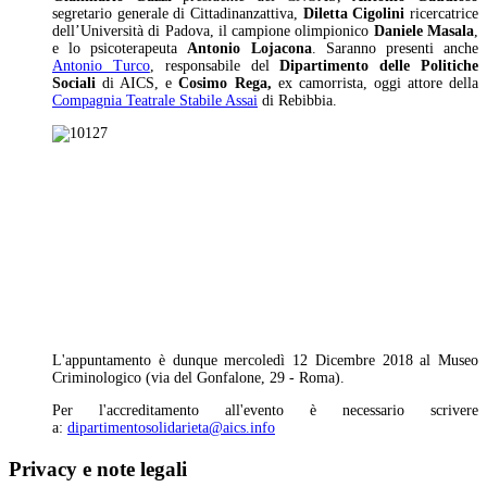
segretario generale di Cittadinanzattiva,
Diletta Cigolini
ricercatrice
dell’Università di Padova, il campione olimpionico
Daniele Masala
,
e lo psicoterapeuta
Antonio Lojacona
. Saranno presenti anche
Antonio Turco
, responsabile del
Dipartimento delle Politiche
Sociali
di AICS, e
Cosimo Rega,
ex camorrista, oggi attore della
Compagnia Teatrale Stabile Assai
di Rebibbia.
L'appuntamento è dunque mercoledì 12 Dicembre 2018 al Museo
Criminologico (via del Gonfalone, 29 - Roma).
Per l'accreditamento all'evento è necessario scrivere
a:
dipartimentosolidarieta@aics.info
Privacy e note legali