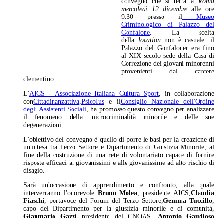
convegno che si terrà a
Roma
mercoledì 12 dicembre
alle ore
9.30 presso il
Museo
Criminologico di Palazzo del
Gonfalone
. La scelta
della
location
non è casuale: il
Palazzo del Gonfaloner era fino
al XIX secolo sede della Casa di
Correzione dei giovani minorenni
provenienti dal carcere
clementino.
L'
AICS - Associazione Italiana Cultura Sport
, in collaborazione
con
Cittadinanzattiva
,
PsicoIus
e il
Consiglio Nazionale dell'Ordine
degli Assistenti Sociali
, ha promosso questo convegno per analizzare
il fenomeno della microcriminalità minorile e delle sue
degenerazioni.
L'obiettivo del convegno è quello di porre le basi per la creazione di
un'intesa tra Terzo Settore e Dipartimento di Giustizia Minorile, al
fine della costruzione di una rete di volontariato capace di fornire
risposte efficaci ai giovanissimi e alle giovanissime ad alto rischio di
disagio.
Sarà un'occasione di apprendimento e confronto, alla quale
interverranno l'onorevole
Bruno Molea
, presidente AICS,
Claudia
Fiaschi
, portavoce del Forum del Terzo Settore,
Gemma Tuccillo
,
capo del Dipartimento
per la giustizia minorile e di comunità,
Gianmario Gazzi
presidente del CNOAS,
Antonio Gaudioso