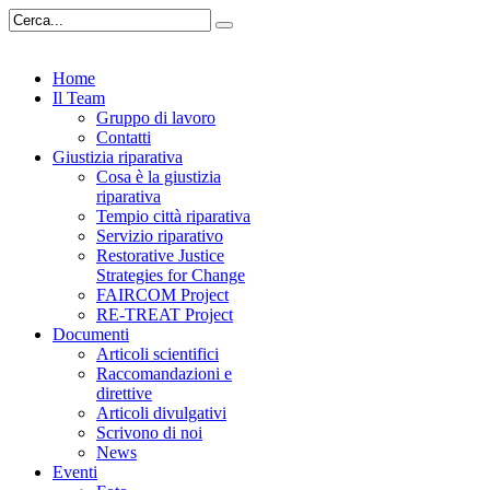
Home
Il Team
Gruppo di lavoro
Contatti
Giustizia riparativa
Cosa è la giustizia
riparativa
Tempio città riparativa
Servizio riparativo
Restorative Justice
Strategies for Change
FAIRCOM Project
RE-TREAT Project
Documenti
Articoli scientifici
Raccomandazioni e
direttive
Articoli divulgativi
Scrivono di noi
News
Eventi