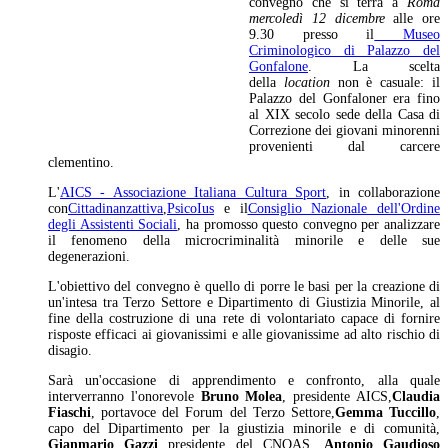
convegno che si terrà a
Roma
mercoledì 12 dicembre
alle ore
9.30 presso il
Museo
Criminologico di Palazzo del
Gonfalone
. La scelta
della
location
non è casuale: il
Palazzo del Gonfaloner era fino
al XIX secolo sede della Casa di
Correzione dei giovani minorenni
provenienti dal carcere
clementino.
L'
AICS - Associazione Italiana Cultura Sport
, in collaborazione
con
Cittadinanzattiva
,
PsicoIus
e il
Consiglio Nazionale dell'Ordine
degli Assistenti Sociali
, ha promosso questo convegno per analizzare
il fenomeno della microcriminalità minorile e delle sue
degenerazioni.
L'obiettivo del convegno è quello di porre le basi per la creazione di
un'intesa tra Terzo Settore e Dipartimento di Giustizia Minorile, al
fine della costruzione di una rete di volontariato capace di fornire
risposte efficaci ai giovanissimi e alle giovanissime ad alto rischio di
disagio.
Sarà un'occasione di apprendimento e confronto, alla quale
interverranno l'onorevole
Bruno Molea
, presidente AICS,
Claudia
Fiaschi
, portavoce del Forum del Terzo Settore,
Gemma Tuccillo
,
capo del Dipartimento
per la giustizia minorile e di comunità,
Gianmario Gazzi
presidente del CNOAS,
Antonio Gaudioso