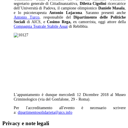
segretario generale di Cittadinanzattiva,
Diletta Cigolini
ricercatrice
dell’Università di Padova, il campione olimpionico
Daniele Masala
,
e lo psicoterapeuta
Antonio Lojacona
. Saranno presenti anche
Antonio Turco
, responsabile del
Dipartimento delle Politiche
Sociali
di AICS, e
Cosimo Rega,
ex camorrista, oggi attore della
Compagnia Teatrale Stabile Assai
di Rebibbia.
L'appuntamento è dunque mercoledì 12 Dicembre 2018 al Museo
Criminologico (via del Gonfalone, 29 - Roma).
Per l'accreditamento all'evento è necessario scrivere
a:
dipartimentosolidarieta@aics.info
Privacy e note legali