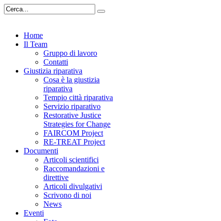
Home
Il Team
Gruppo di lavoro
Contatti
Giustizia riparativa
Cosa è la giustizia
riparativa
Tempio città riparativa
Servizio riparativo
Restorative Justice
Strategies for Change
FAIRCOM Project
RE-TREAT Project
Documenti
Articoli scientifici
Raccomandazioni e
direttive
Articoli divulgativi
Scrivono di noi
News
Eventi