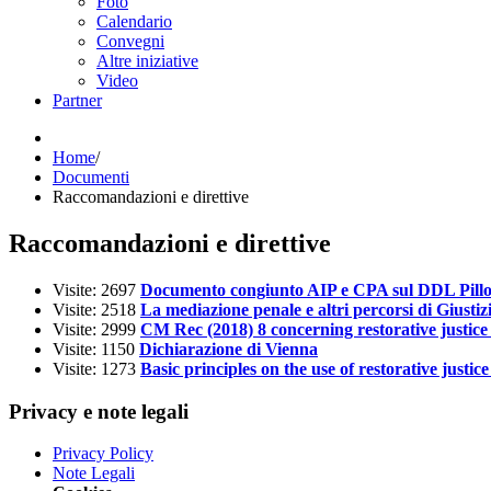
Foto
Calendario
Convegni
Altre iniziative
Video
Partner
Home
/
Documenti
Raccomandazioni e direttive
Raccomandazioni e direttive
Visite: 2697
Documento congiunto AIP e CPA sul DDL Pill
Visite: 2518
La mediazione penale e altri percorsi di Giusti
Visite: 2999
CM Rec (2018) 8 concerning restorative justic
Visite: 1150
Dichiarazione di Vienna
Visite: 1273
Basic principles on the use of restorative justi
Privacy e note legali
Privacy Policy
Note Legali