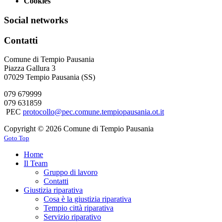
Cookies
Social networks
Contatti
Comune di Tempio Pausania
Piazza Gallura 3
07029 Tempio Pausania (SS)
079 679999
079 631859
PEC
protocollo@pec.comune.tempiopausania.ot.it
Copyright © 2026 Comune di Tempio Pausania
Goto Top
Home
Il Team
Gruppo di lavoro
Contatti
Giustizia riparativa
Cosa è la giustizia riparativa
Tempio città riparativa
Servizio riparativo