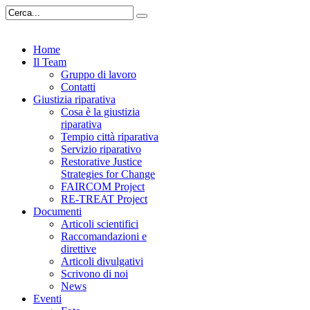
Home
Il Team
Gruppo di lavoro
Contatti
Giustizia riparativa
Cosa è la giustizia
riparativa
Tempio città riparativa
Servizio riparativo
Restorative Justice
Strategies for Change
FAIRCOM Project
RE-TREAT Project
Documenti
Articoli scientifici
Raccomandazioni e
direttive
Articoli divulgativi
Scrivono di noi
News
Eventi