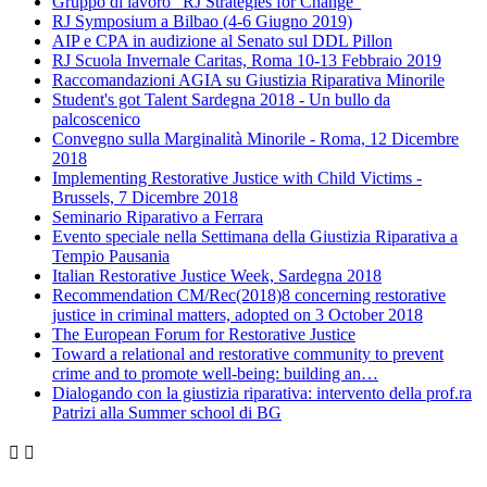
Gruppo di lavoro "RJ Strategies for Change"
RJ Symposium a Bilbao (4-6 Giugno 2019)
AIP e CPA in audizione al Senato sul DDL Pillon
RJ Scuola Invernale Caritas, Roma 10-13 Febbraio 2019
Raccomandazioni AGIA su Giustizia Riparativa Minorile
Student's got Talent Sardegna 2018 - Un bullo da
palcoscenico
Convegno sulla Marginalità Minorile - Roma, 12 Dicembre
2018
Implementing Restorative Justice with Child Victims -
Brussels, 7 Dicembre 2018
Seminario Riparativo a Ferrara
Evento speciale nella Settimana della Giustizia Riparativa a
Tempio Pausania
Italian Restorative Justice Week, Sardegna 2018
Recommendation CM/Rec(2018)8 concerning restorative
justice in criminal matters, adopted on 3 October 2018
The European Forum for Restorative Justice
Toward a relational and restorative community to prevent
crime and to promote well-being: building an
…
Dialogando con la giustizia riparativa: intervento della prof.ra
Patrizi alla Summer school di BG

