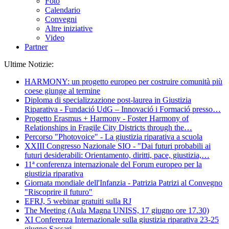
Foto
Calendario
Convegni
Altre iniziative
Video
Partner
Ultime Notizie:
HARMONY: un progetto europeo per costruire comunità più
coese giunge al termine
Diploma di specializzazione post-laurea in Giustizia
Riparativa - Fundació UdG – Innovació i Formació presso
…
Progetto Erasmus + Harmony - Foster Harmony of
Relationships in Fragile City Districts through the
…
Percorso "Photovoice" - La giustizia riparativa a scuola
XXIII Congresso Nazionale SIO - "Dai futuri probabili ai
futuri desiderabili: Orientamento, diritti, pace, giustizia,
…
11ª conferenza internazionale del Forum europeo per la
giustizia riparativa
Giornata mondiale dell'Infanzia - Patrizia Patrizi al Convegno
"Riscoprire il futuro"
EFRJ, 5 webinar gratuiti sulla RJ
The Meeting (Aula Magna UNISS, 17 giugno ore 17.30)
XI Conferenza Internazionale sulla giustizia riparativa 23-25
giugno Sassari