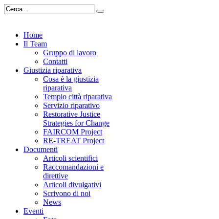
Home
Il Team
Gruppo di lavoro
Contatti
Giustizia riparativa
Cosa è la giustizia
riparativa
Tempio città riparativa
Servizio riparativo
Restorative Justice
Strategies for Change
FAIRCOM Project
RE-TREAT Project
Documenti
Articoli scientifici
Raccomandazioni e
direttive
Articoli divulgativi
Scrivono di noi
News
Eventi