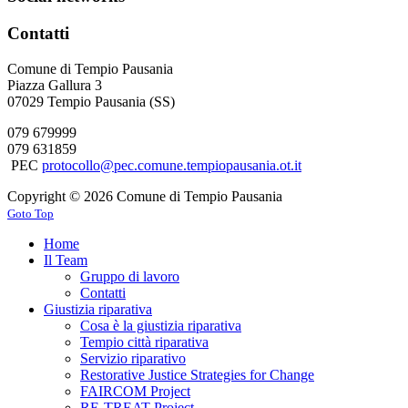
Contatti
Comune di Tempio Pausania
Piazza Gallura 3
07029 Tempio Pausania (SS)
079 679999
079 631859
PEC
protocollo@pec.comune.tempiopausania.ot.it
Copyright © 2026 Comune di Tempio Pausania
Goto Top
Home
Il Team
Gruppo di lavoro
Contatti
Giustizia riparativa
Cosa è la giustizia riparativa
Tempio città riparativa
Servizio riparativo
Restorative Justice Strategies for Change
FAIRCOM Project
RE-TREAT Project