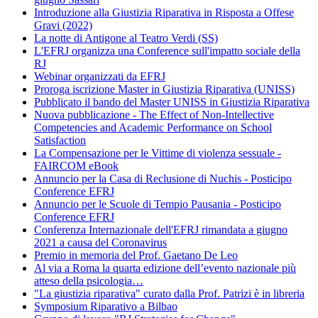
Introduzione alla Giustizia Riparativa in Risposta a Offese
Gravi (2022)
La notte di Antigone al Teatro Verdi (SS)
L'EFRJ organizza una Conference sull'impatto sociale della
RJ
Webinar organizzati da EFRJ
Proroga iscrizione Master in Giustizia Riparativa (UNISS)
Pubblicato il bando del Master UNISS in Giustizia Riparativa
Nuova pubblicazione - The Effect of Non-Intellective
Competencies and Academic Performance on School
Satisfaction
La Compensazione per le Vittime di violenza sessuale -
FAIRCOM eBook
Annuncio per la Casa di Reclusione di Nuchis - Posticipo
Conference EFRJ
Annuncio per le Scuole di Tempio Pausania - Posticipo
Conference EFRJ
Conferenza Internazionale dell'EFRJ rimandata a giugno
2021 a causa del Coronavirus
Premio in memoria del Prof. Gaetano De Leo
Al via a Roma la quarta edizione dell’evento nazionale più
atteso della psicologia
…
"La giustizia riparativa" curato dalla Prof. Patrizi è in libreria
Symposium Riparativo a Bilbao