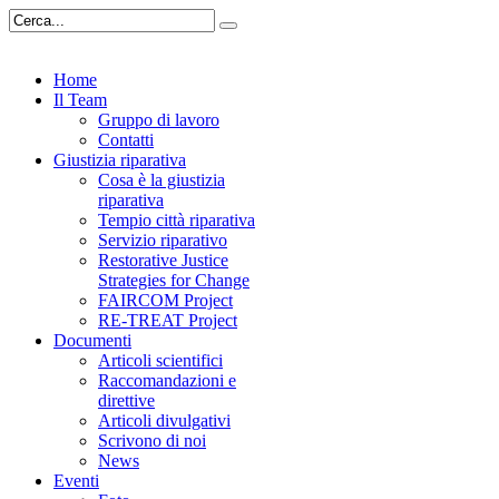
Home
Il Team
Gruppo di lavoro
Contatti
Giustizia riparativa
Cosa è la giustizia
riparativa
Tempio città riparativa
Servizio riparativo
Restorative Justice
Strategies for Change
FAIRCOM Project
RE-TREAT Project
Documenti
Articoli scientifici
Raccomandazioni e
direttive
Articoli divulgativi
Scrivono di noi
News
Eventi