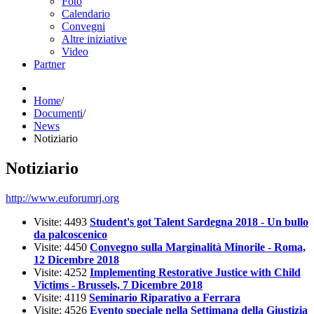
Foto
Calendario
Convegni
Altre iniziative
Video
Partner
Home
/
Documenti
/
News
Notiziario
Notiziario
http://www.euforumrj.org
Visite: 4493
Student's got Talent Sardegna 2018 - Un bullo
da palcoscenico
Visite: 4450
Convegno sulla Marginalità Minorile - Roma,
12 Dicembre 2018
Visite: 4252
Implementing Restorative Justice with Child
Victims - Brussels, 7 Dicembre 2018
Visite: 4119
Seminario Riparativo a Ferrara
Visite: 4526
Evento speciale nella Settimana della Giustizia