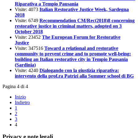
Riparativa a Tempio Pausania
Visite: 4073
Italian Restorative Justice Week, Sardegna
2018
Visite: 6749
Recommendation CM/Rec(2018)8 concerning
restorative justice in criminal matters, adopted on 3
October 2018
Visite: 23452
The European Forum for Restorative
Justice
Visite: 347516
Toward a relational and restorative
community to prevent crime and to promote well-being:
building an Italian restorative city in Tempio Pausania
(Sardinia)
Visite: 4240
Dialogando con la giustizia riparativa:
intervento della prof.ra Patrizi alla Summer school di BG
Pagina 4 di 4
Inizio
Indietro
1
2
3
4
Privacy e note legali