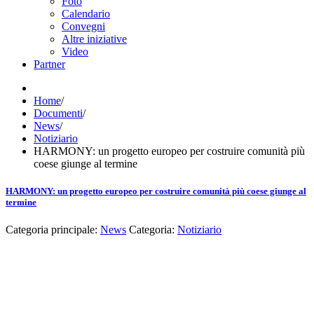
Foto
Calendario
Convegni
Altre iniziative
Video
Partner
Home
/
Documenti
/
News
/
Notiziario
HARMONY: un progetto europeo per costruire comunità più
coese giunge al termine
HARMONY: un progetto europeo per costruire comunità più coese giunge al
termine
Categoria principale:
News
Categoria:
Notiziario