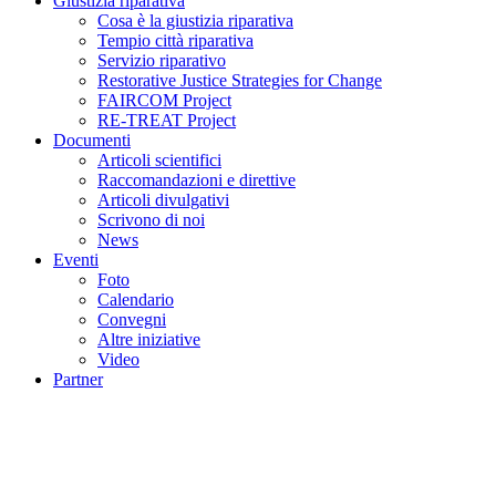
Giustizia riparativa
Cosa è la giustizia riparativa
Tempio città riparativa
Servizio riparativo
Restorative Justice Strategies for Change
FAIRCOM Project
RE-TREAT Project
Documenti
Articoli scientifici
Raccomandazioni e direttive
Articoli divulgativi
Scrivono di noi
News
Eventi
Foto
Calendario
Convegni
Altre iniziative
Video
Partner