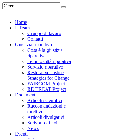
Home
Il Team
Gruppo di lavoro
Contatti
Giustizia riparativa
Cosa è la giustizia
riparativa
Tempio città riparativa
Servizio riparativo
Restorative Justice
Strategies for Change
FAIRCOM Project
RE-TREAT Project
Documenti
Articoli scientifici
Raccomandazioni e
direttive
Articoli divulgativi
Scrivono di noi
News
Eventi