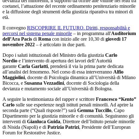
devianza dei minorenni, il supporto da offrire alle vittime nei reati tra
coetanei, l’attuazione del recente ordinamento penitenziario minorile
e la diffusione degli strumenti della giustizia riparativa tra minori di
età.
Il convegno
RISCOPRIRE IL FUTURO. Diritti, responsabilità e
percorsi nel sistema penale minorile
– in programma all'
Auditorium
dell’Ara Pacis
di
Roma
con inizio alle ore 10,30 di
giovedì 17
novembre 2022
– è articolato in due parti.
Dopo i saluti istituzionali del Ministro della giustizia
Carlo
Nordio
e l’intervento di apertura dei lavori dell’Autorità
garante
Carla Garlatti
, prenderà il via la prima parte dedicata
all’analisi del fenomeno. Nel corso di essa interverranno
Alfio
Maggiolini
, docente di Psicologia dinamica all’Università di Milano
Bicocca, e
Susanna Vezzadini
, docente di Sociologia della
devianza e mutamento sociale all’Università di Bologna.
A seguire la testimonianza del rapper e scrittore
Francesco “Kento”
Carlo
sulle sue esperienze negli istituti penali minorili. Ad aprire la
seconda parte (“Quali risposte?”) sarà
Gemma Tuccillo
, Capo
Dipartimento per la giustizia minorile e di comunità. Seguiranno gli
interventi di
Gianluca Guida
, Direttore dell’Istituto penale minorile
di Nisida (Napoli) e di
Patrizia Patrizi
, Presidente dell’European
Forum for Restorative Justice.