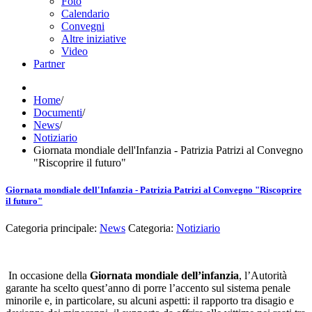
Foto
Calendario
Convegni
Altre iniziative
Video
Partner
Home
/
Documenti
/
News
/
Notiziario
Giornata mondiale dell'Infanzia - Patrizia Patrizi al Convegno
"Riscoprire il futuro"
Giornata mondiale dell'Infanzia - Patrizia Patrizi al Convegno "Riscoprire
il futuro"
Categoria principale:
News
Categoria:
Notiziario
In occasione della
Giornata mondiale dell’infanzia
, l’Autorità
garante ha scelto quest’anno di porre l’accento sul sistema penale
minorile e, in particolare, su alcuni aspetti: il rapporto tra disagio e