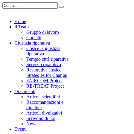
Home
Il Team
Gruppo di lavoro
Contatti
Giustizia riparativa
Cosa è la giustizia
riparativa
Tempio città riparativa
Servizio riparativo
Restorative Justice
Strategies for Change
FAIRCOM Project
RE-TREAT Project
Documenti
Articoli scientifici
Raccomandazioni e
direttive
Articoli divulgativi
Scrivono di noi
News
Eventi