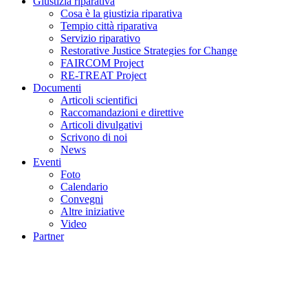
Giustizia riparativa
Cosa è la giustizia riparativa
Tempio città riparativa
Servizio riparativo
Restorative Justice Strategies for Change
FAIRCOM Project
RE-TREAT Project
Documenti
Articoli scientifici
Raccomandazioni e direttive
Articoli divulgativi
Scrivono di noi
News
Eventi
Foto
Calendario
Convegni
Altre iniziative
Video
Partner