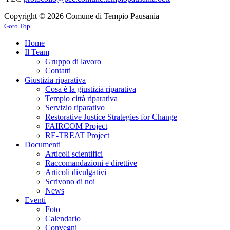
Copyright © 2026 Comune di Tempio Pausania
Goto Top
Home
Il Team
Gruppo di lavoro
Contatti
Giustizia riparativa
Cosa è la giustizia riparativa
Tempio città riparativa
Servizio riparativo
Restorative Justice Strategies for Change
FAIRCOM Project
RE-TREAT Project
Documenti
Articoli scientifici
Raccomandazioni e direttive
Articoli divulgativi
Scrivono di noi
News
Eventi
Foto
Calendario
Convegni