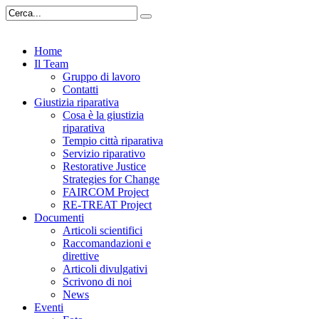
Home
Il Team
Gruppo di lavoro
Contatti
Giustizia riparativa
Cosa è la giustizia
riparativa
Tempio città riparativa
Servizio riparativo
Restorative Justice
Strategies for Change
FAIRCOM Project
RE-TREAT Project
Documenti
Articoli scientifici
Raccomandazioni e
direttive
Articoli divulgativi
Scrivono di noi
News
Eventi