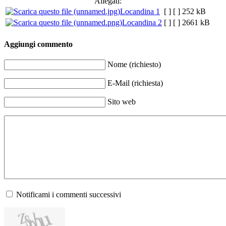
Allegati:
Share
Locandina 1
[ ]
[ ]
252 kB
Locandina 2
[ ]
[ ]
2661 kB
Aggiungi commento
Nome (richiesto)
E-Mail (richiesta)
Sito web
Notificami i commenti successivi