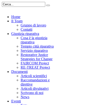
Home
Il Team
Gruppo di lavoro
Contatti
Giustizia riparativa
Cosa è la giustizia
riparativa
Tempio città riparativa
Servizio riparativo
Restorative Justice
Strategies for Change
FAIRCOM Project
RE-TREAT Project
Documenti
Articoli scientifici
Raccomandazioni e
direttive
Articoli divulgativi
Scrivono di noi
News
Eventi