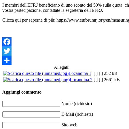
I membri dell'EFRJ beneficiano di uno sconto del 50% sulla quota, che s
vostra partecipazione, contattate la segreteria dell'EFRJ.
Clicca qui per saperne di più: https://www.euforumrj.org/en/measuring
Facebook
Twitter
Allegati:
Share
Locandina 1
[ ]
[ ]
252 kB
Locandina 2
[ ]
[ ]
2661 kB
Aggiungi commento
Nome (richiesto)
E-Mail (richiesta)
Sito web