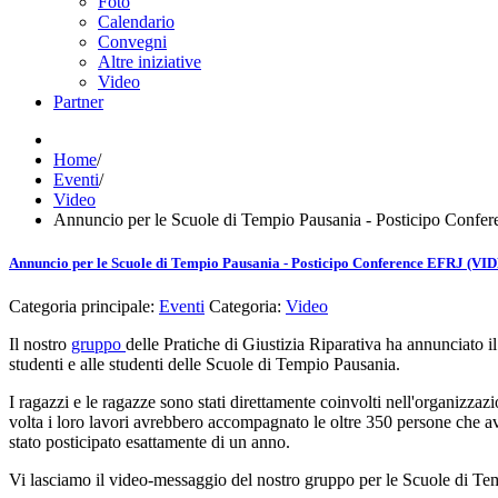
Foto
Calendario
Convegni
Altre iniziative
Video
Partner
Home
/
Eventi
/
Video
Annuncio per le Scuole di Tempio Pausania - Posticipo Conf
Annuncio per le Scuole di Tempio Pausania - Posticipo Conference EFRJ (VI
Categoria principale:
Eventi
Categoria:
Video
Il nostro
gruppo
delle Pratiche di Giustizia Riparativa ha annunciato i
studenti e alle studenti delle Scuole di Tempio Pausania.
I ragazzi e le ragazze sono stati direttamente coinvolti nell'organizzaz
volta i loro lavori avrebbero accompagnato le oltre 350 persone che av
stato posticipato esattamente di un anno.
Vi lasciamo il video-messaggio del nostro gruppo per le Scuole di Te