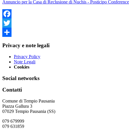
Annuncio per la Casa di Reclusione di Nuchis - Posticipo Conferenc
Facebook
Twitter
Share
Privacy e note legali
Privacy Policy
Note Legali
Cookies
Social networks
Contatti
Comune di Tempio Pausania
Piazza Gallura 3
07029 Tempio Pausania (SS)
079 679999
079 631859