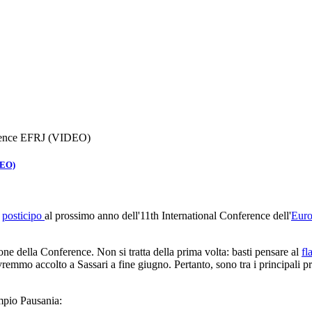
erence EFRJ (VIDEO)
DEO)
l
posticipo
al prossimo anno dell'11th International Conference dell'
Euro
ione della Conference. Non si tratta della prima volta: basti pensare al
f
remmo accolto a Sassari a fine giugno. Pertanto, sono tra i principali p
mpio Pausania: