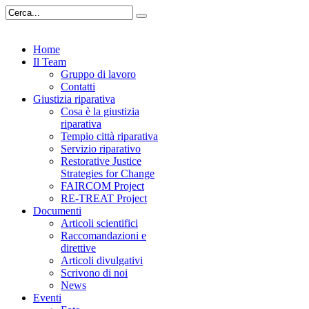
Home
Il Team
Gruppo di lavoro
Contatti
Giustizia riparativa
Cosa è la giustizia
riparativa
Tempio città riparativa
Servizio riparativo
Restorative Justice
Strategies for Change
FAIRCOM Project
RE-TREAT Project
Documenti
Articoli scientifici
Raccomandazioni e
direttive
Articoli divulgativi
Scrivono di noi
News
Eventi