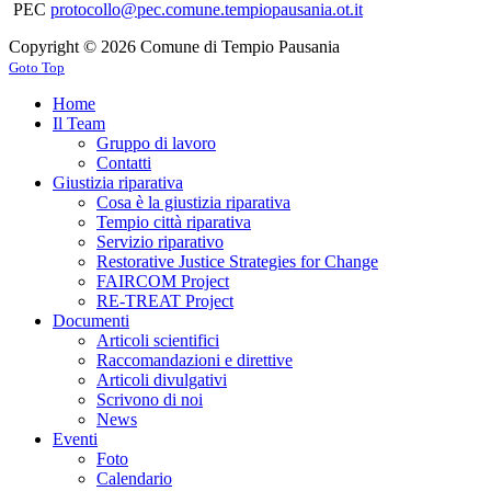
PEC
protocollo@pec.comune.tempiopausania.ot.it
Copyright © 2026 Comune di Tempio Pausania
Goto Top
Home
Il Team
Gruppo di lavoro
Contatti
Giustizia riparativa
Cosa è la giustizia riparativa
Tempio città riparativa
Servizio riparativo
Restorative Justice Strategies for Change
FAIRCOM Project
RE-TREAT Project
Documenti
Articoli scientifici
Raccomandazioni e direttive
Articoli divulgativi
Scrivono di noi
News
Eventi
Foto
Calendario