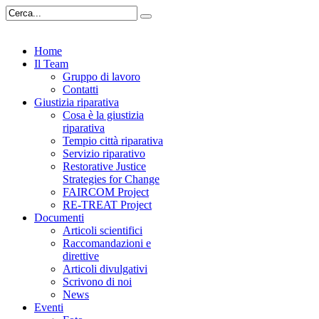
Home
Il Team
Gruppo di lavoro
Contatti
Giustizia riparativa
Cosa è la giustizia
riparativa
Tempio città riparativa
Servizio riparativo
Restorative Justice
Strategies for Change
FAIRCOM Project
RE-TREAT Project
Documenti
Articoli scientifici
Raccomandazioni e
direttive
Articoli divulgativi
Scrivono di noi
News
Eventi