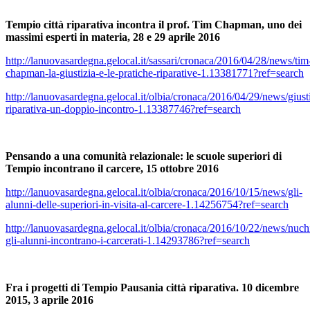
Tempio città riparativa incontra il prof. Tim Chapman, uno dei
massimi esperti in materia, 28 e 29 aprile 2016
http://lanuovasardegna.gelocal.it/sassari/cronaca/2016/04/28/news/tim
chapman-la-giustizia-e-le-pratiche-riparative-1.13381771?ref=search
http://lanuovasardegna.gelocal.it/olbia/cronaca/2016/04/29/news/giusti
riparativa-un-doppio-incontro-1.13387746?ref=search
Pensando a una comunità relazionale: le scuole superiori di
Tempio incontrano il carcere, 15 ottobre 2016
http://lanuovasardegna.gelocal.it/olbia/cronaca/2016/10/15/news/gli-
alunni-delle-superiori-in-visita-al-carcere-1.14256754?ref=search
http://lanuovasardegna.gelocal.it/olbia/cronaca/2016/10/22/news/nuch
gli-alunni-incontrano-i-carcerati-1.14293786?ref=search
Fra i progetti di Tempio Pausania città riparativa. 10 dicembre
2015, 3 aprile 2016