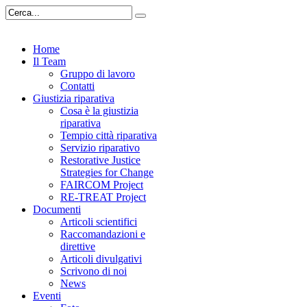
Home
Il Team
Gruppo di lavoro
Contatti
Giustizia riparativa
Cosa è la giustizia
riparativa
Tempio città riparativa
Servizio riparativo
Restorative Justice
Strategies for Change
FAIRCOM Project
RE-TREAT Project
Documenti
Articoli scientifici
Raccomandazioni e
direttive
Articoli divulgativi
Scrivono di noi
News
Eventi