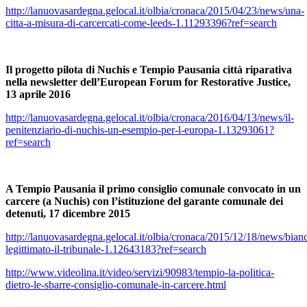
http://lanuovasardegna.gelocal.it/olbia/cronaca/2015/04/23/news/una-
citta-a-misura-di-carcercati-come-leeds-1.11293396?ref=search
Il progetto pilota di Nuchis e Tempio Pausania città riparativa
nella newsletter dell’European Forum for Restorative Justice,
13 aprile 2016
http://lanuovasardegna.gelocal.it/olbia/cronaca/2016/04/13/news/il-
penitenziario-di-nuchis-un-esempio-per-l-europa-1.13293061?
ref=search
A Tempio Pausania il primo consiglio comunale convocato in un
carcere (a Nuchis) con l’istituzione del garante comunale dei
detenuti, 17 dicembre 2015
http://lanuovasardegna.gelocal.it/olbia/cronaca/2015/12/18/news/bian
legittimato-il-tribunale-1.12643183?ref=search
http://www.videolina.it/video/servizi/90983/tempio-la-politica-
dietro-le-sbarre-consiglio-comunale-in-carcere.html