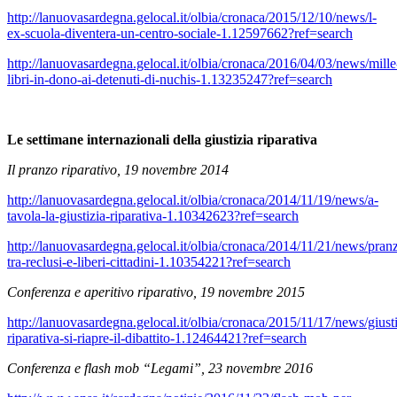
http://lanuovasardegna.gelocal.it/olbia/cronaca/2015/12/10/news/l-
ex-scuola-diventera-un-centro-sociale-1.12597662?ref=search
http://lanuovasardegna.gelocal.it/olbia/cronaca/2016/04/03/news/mille
libri-in-dono-ai-detenuti-di-nuchis-1.13235247?ref=search
Le settimane internazionali della giustizia riparativa
Il pranzo riparativo, 19 novembre 2014
http://lanuovasardegna.gelocal.it/olbia/cronaca/2014/11/19/news/a-
tavola-la-giustizia-riparativa-1.10342623?ref=search
http://lanuovasardegna.gelocal.it/olbia/cronaca/2014/11/21/news/pran
tra-reclusi-e-liberi-cittadini-1.10354221?ref=search
Conferenza e aperitivo riparativo, 19 novembre 2015
http://lanuovasardegna.gelocal.it/olbia/cronaca/2015/11/17/news/giusti
riparativa-si-riapre-il-dibattito-1.12464421?ref=search
Conferenza e flash mob “Legami”, 23 novembre 2016