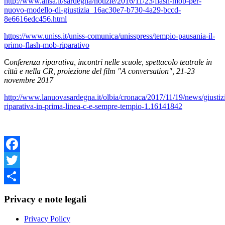
http://www.ansa.it/sardegna/notizie/2016/11/23/flash-mob-per-
nuovo-modello-di-giustizia_16ac30e7-b730-4a29-bccd-
8e6616edc456.html
https://www.uniss.it/uniss-comunica/unisspress/tempio-pausania-il-
primo-flash-mob-riparativo
C
onferenza riparativa, incontri nelle scuole, spettacolo teatrale in
città e nella CR, proiezione del film "A conversation", 21-23
novembre 2017
http://www.lanuovasardegna.it/olbia/cronaca/2017/11/19/news/giustiz
riparativa-in-prima-linea-c-e-sempre-tempio-1.16141842
Facebook
Twitter
Share
Privacy e note legali
Privacy Policy