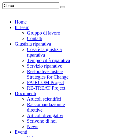
Home
Il Team
Gruppo di lavoro
Contatti
Giustizia riparativa
Cosa è la giustizia
riparativa
Tempio città riparativa
Servizio riparativo
Restorative Justice
Strategies for Change
FAIRCOM Project
RE-TREAT Project
Documenti
Articoli scientifici
Raccomandazioni e
direttive
Articoli divulgativi
Scrivono di noi
News
Eventi