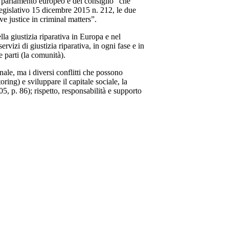
el parlamento europeo e del consiglio “che
 legislativo 15 dicembre 2015 n. 212, le due
 justice in criminal matters”.
lla giustizia riparativa in Europa e nel
izi di giustizia riparativa, in ogni fase e in
e parti (la comunità).
nale, ma i diversi conflitti che possono
ring) e sviluppare il capitale sociale, la
5, p. 86); rispetto, responsabilità e supporto