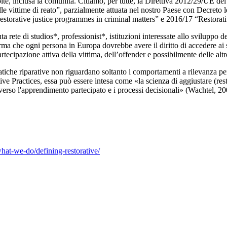
nvolte, inclusa la comunità. Citiamo, per tutte, la Direttiva 2012/29/UE d
elle vittime di reato”, parzialmente attuata nel nostro Paese con Decreto
torative justice programmes in criminal matters” e 2016/17 “Restorative
rete di studios*, professionist*, istituzioni interessate allo sviluppo de
 che ogni persona in Europa dovrebbe avere il diritto di accedere ai serv
rtecipazione attiva della vittima, dell’offender e possibilmente delle altr
pratiche riparative non riguardano soltanto i comportamenti a rilevanza pe
ve Practices, essa può essere intesa come «la scienza di aggiustare (resto
averso l'apprendimento partecipato e i processi decisionali» (Wachtel, 200
hat-we-do/defining-restorative/