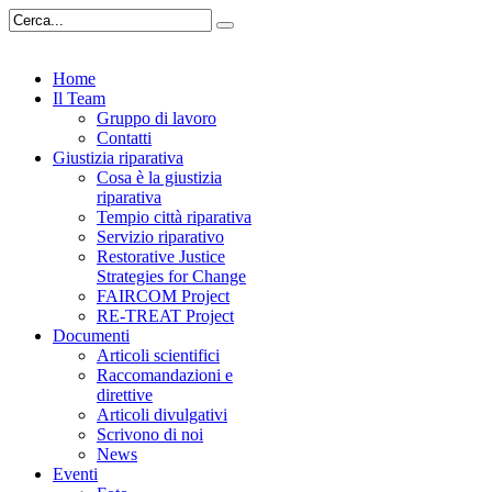
Home
Il Team
Gruppo di lavoro
Contatti
Giustizia riparativa
Cosa è la giustizia
riparativa
Tempio città riparativa
Servizio riparativo
Restorative Justice
Strategies for Change
FAIRCOM Project
RE-TREAT Project
Documenti
Articoli scientifici
Raccomandazioni e
direttive
Articoli divulgativi
Scrivono di noi
News
Eventi