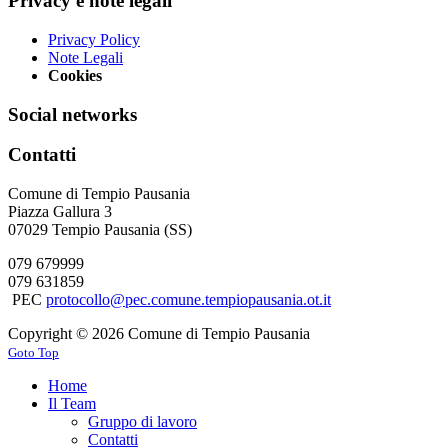
Privacy e note legali
Privacy Policy
Note Legali
Cookies
Social networks
Contatti
Comune di Tempio Pausania
Piazza Gallura 3
07029 Tempio Pausania (SS)
079 679999
079 631859
PEC
protocollo@pec.comune.tempiopausania.ot.it
Copyright © 2026 Comune di Tempio Pausania
Goto Top
Home
Il Team
Gruppo di lavoro
Contatti