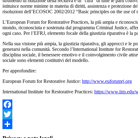
strumento di riduzione della recidiva e di “cura” di tutte le parti coi
istituisce norme minime in materia di diritti, assistenza e protezione d
risoluzioni dell’ECOSOC 2002/2012 “Basic principles on the use of res
L’European Forum for Restorative Practices, la più ampia e riconosciuta 
mondo, riconosciuta e sostenuta dal programma Criminal Justice, afferma
ogni caso. Per l’EFRJ, elemento focale della giustizia riparativa è la pa
Nella sua visione più ampia, la giustizia riparativa, gli approcci e le 
generarsi nella comunità. Secondo l’International Institute for Restorati
disciplina sociale, il benessere emotivo e il coinvolgimento civile attr
sociale sono elementi costitutivi del modello.
Per approfondire:
European Forum for Restorative Justice:
http://www.euforumrj.org
International Institute for Restorative Practices:
https://www.iirp.edu/w
Facebook
Twitter
Share