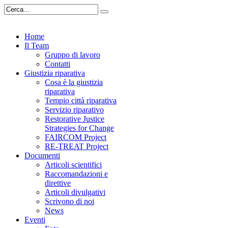
Home
Il Team
Gruppo di lavoro
Contatti
Giustizia riparativa
Cosa è la giustizia
riparativa
Tempio città riparativa
Servizio riparativo
Restorative Justice
Strategies for Change
FAIRCOM Project
RE-TREAT Project
Documenti
Articoli scientifici
Raccomandazioni e
direttive
Articoli divulgativi
Scrivono di noi
News
Eventi