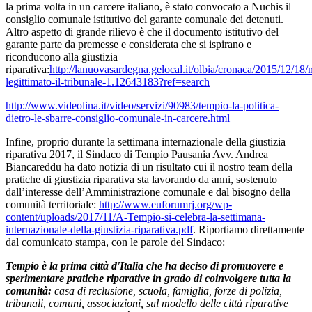
la prima volta in un carcere italiano, è stato convocato a Nuchis il
consiglio comunale istitutivo del garante comunale dei detenuti.
Altro aspetto di grande rilievo è che il documento istitutivo del
garante parte da premesse e considerata che si ispirano e
riconducono alla giustizia
riparativa:
http://lanuovasardegna.gelocal.it/olbia/cronaca/2015/12/18
legittimato-il-tribunale-1.12643183?ref=search
http://www.videolina.it/video/servizi/90983/tempio-la-politica-
dietro-le-sbarre-consiglio-comunale-in-carcere.html
Infine, proprio durante la settimana internazionale della giustizia
riparativa 2017, il Sindaco di Tempio Pausania Avv. Andrea
Biancareddu ha dato notizia di un risultato cui il nostro team della
pratiche di giustizia riparativa sta lavorando da anni, sostenuto
dall’interesse dell’Amministrazione comunale e dal bisogno della
comunità territoriale:
http://www.euforumrj.org/wp-
content/uploads/2017/11/A-Tempio-si-celebra-la-settimana-
internazionale-della-giustizia-riparativa.pdf
. Riportiamo direttamente
dal comunicato stampa, con le parole del Sindaco:
Tempio è la prima città d'Italia che ha deciso di promuovere e
sperimentare pratiche riparative in grado di coinvolgere tutta la
comunità:
casa di reclusione, scuola, famiglia, forze di polizia,
tribunali, comuni, associazioni, sul modello delle città riparative