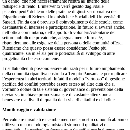
un danno, che non necessariamente rientra all’interno della
fattispecie di reato. L’intervento verrà gestito dagli/dalle
psicoterapeut* del team delle pratiche di giustizia riparativa del
Dipartimento di Scienze Umanistiche e Sociali dell’Università di
Sassari. Fin da ora è previsto il coinvolgimento delle scuole, come
destinatarie di interesse e partecipazione. In futuro si avvarrà anche,
nell’ottica comunitaria, dell’apporto di volontari/volontarie del
settore pubblico e privato che, adeguatamente format/e,
risponderanno alle esigenze della persona o della comunità offesa.
Riteniamo che questo possa essere considerato l’esito più
qualificante, sia in sé sia per le potenzialità di sviluppo di altre
progettualità che esso contiene.
I risultati ottenuti possono essere utilizzati per il futuro ampliamento
della comunità riparativa costruita a Tempio Pausania e per replicare
l’esperienza in altri territori. Infatti il modello “virtuoso” di gestione
pacifica dei conflitti potrebbe essere esteso ad altre città che si
vorranno dotare di tale sistema di governance di prevenzione della
devianza, in chiave promozionale, e di costante attenzione al
benessere e ai livelli di qualità della vita di cittadini e cittadine.
Monitoraggio e valutazione
Per valutare i risultati e i cambiamenti nella nostra comunità abbiamo
utilizzato una metodologia mista di strumenti qualitativi e
quantitativi. In particolare focus group (specifici per le diverse aree