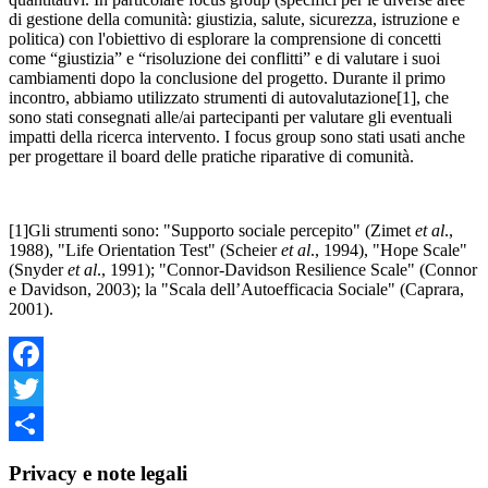
di gestione della comunità: giustizia, salute, sicurezza, istruzione e
politica) con l'obiettivo di esplorare la comprensione di concetti
come “giustizia” e “risoluzione dei conflitti” e di valutare i suoi
cambiamenti dopo la conclusione del progetto. Durante il primo
incontro, abbiamo utilizzato strumenti di autovalutazione
[1], che
sono stati consegnati alle/ai partecipanti per valutare gli eventuali
impatti della ricerca intervento. I focus group sono stati usati anche
per progettare il board delle pratiche riparative di comunità.
[1]Gli strumenti sono: "Supporto sociale percepito" (Zimet
et al
.,
1988), "Life Orientation Test" (Scheier
et al
., 1994), "Hope Scale"
(Snyder
et al
., 1991); "Connor-Davidson Resilience Scale" (Connor
e Davidson, 2003); la "Scala dell’Autoefficacia Sociale" (Caprara,
2001).
Facebook
Twitter
Share
Privacy e note legali