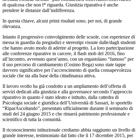
di qualcosa che non l* riguarda. Giustizia riparativa è anche
prendere le distanze dall’indifferenza.
In questa chiave, alcuni primi risultati sono, per noi, di grande
rilevanza.
Intanto il progressivo coinvolgimento delle scuole, con esperienze di
messa in guardia da pregiudizi e stereotipi vissute dalle/dagli studenti
che hanno avuto modo di aderire al progetto. La loro partecipazione
alle conferenze riparative in carcere, il flash mob del 2016, fino
all’incontro, avvenuto quest’anno, con un ergastolano “famoso” per
il suo percorso di cambiamento (Cosimo Rega) sono state tappe
davvero significative per l’accrescimento di quella consapevolezza
sociale che sta alla base della cittadinanza attiva.
Il lavoro svolto ha già condotto a un ampliamento dell’offerta di
servizi dedicati alla giustizia e alla governance secondo l’approccio
riparativo in quanto è stato ideato e istituito, dalla cattedra di
Psicologia sociale e giuridica dell’Università di Sassari, lo sportello
“RiparAscoltando”, presentato ufficialmente durante il seminario di
studi del 24 giugno 2015 e che rimarrà patrimonio professionale e
scientifico di tutta la comunità.
Il riconoscimento istituzionale crediamo abbia raggiunto un livello di
grande interesse, testimoniato dal fatto che il 17 dicembre 2015, per