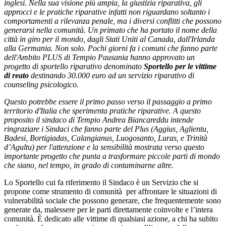
inglesi. Nella sua visione più ampia, la giustizia riparativa, gli
approcci e le pratiche riparative infatti non riguardano soltanto i
comportamenti a rilevanza penale, ma i diversi conflitti che possono
generarsi nella comunità. Un primato che ha portato il nome della
città in giro per il mondo, dagli Stati Uniti al Canada, dall'Irlanda
alla Germania. Non solo. Pochi giorni fa i comuni che fanno parte
dell'Ambito PLUS di Tempio Pausania hanno approvato un
progetto di sportello riparativo denominato
Sportello per le vittime
di reato
destinando 30.000 euro ad un servizio riparativo di
counseling psicologico.
Questo potrebbe essere il primo passo verso il passaggio a primo
territorio d'Italia che sperimenta pratiche riparative. A questo
proposito il sindaco di Tempio Andrea Biancareddu intende
ringraziare i Sindaci che fanno parte del Plus (Aggius, Aglientu,
Badesi, Bortigiadas, Calangianus, Luogosanto, Luras, e Trinità
d’Agultu) per l'attenzione e la sensibilità mostrata verso questo
importante progetto che punta a trasformare piccole parti di mondo
che siano, nel tempo, in grado di contaminarne altre.
Lo Sportello cui fa riferimento il Sindaco è un Servizio che si
propone come strumento di comunità per affrontare le situazioni di
vulnerabilità sociale che possono generare, che frequentemente sono
generate da, malessere per le parti direttamente coinvolte e l’intera
comunità. È dedicato alle vittime di qualsiasi azione, a chi ha subito