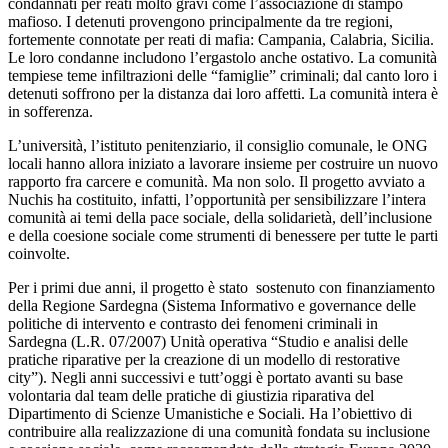
condannati per reati molto gravi come l’associazione di stampo
mafioso. I detenuti provengono principalmente da tre regioni,
fortemente connotate per reati di mafia: Campania, Calabria, Sicilia.
Le loro condanne includono l’ergastolo anche ostativo. La comunità
tempiese teme infiltrazioni delle “famiglie” criminali; dal canto loro i
detenuti soffrono per la distanza dai loro affetti. La comunità intera è
in sofferenza.
L’università, l’istituto penitenziario, il consiglio comunale, le ONG
locali hanno allora iniziato a lavorare insieme per costruire un nuovo
rapporto fra carcere e comunità. Ma non solo. Il progetto avviato a
Nuchis ha costituito, infatti, l’opportunità per sensibilizzare l’intera
comunità ai temi della pace sociale, della solidarietà, dell’inclusione
e della coesione sociale come strumenti di benessere per tutte le parti
coinvolte.
Per i primi due anni, il progetto è stato sostenuto con finanziamento
della Regione Sardegna (Sistema Informativo e governance delle
politiche di intervento e contrasto dei fenomeni criminali in
Sardegna (L.R. 07/2007) Unità operativa “Studio e analisi delle
pratiche riparative per la creazione di un modello di restorative
city”). Negli anni successivi e tutt’oggi è portato avanti su base
volontaria dal team delle pratiche di giustizia riparativa del
Dipartimento di Scienze Umanistiche e Sociali. Ha l’obiettivo di
contribuire alla realizzazione di una comunità fondata su inclusione