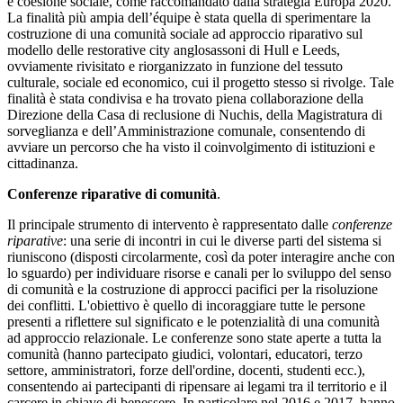
e coesione sociale, come raccomandato dalla strategia Europa 2020.
La finalità più ampia dell’équipe è stata quella di sperimentare la
costruzione di una comunità sociale ad approccio riparativo sul
modello delle restorative city anglosassoni di Hull e Leeds,
ovviamente rivisitato e riorganizzato in funzione del tessuto
culturale, sociale ed economico, cui il progetto stesso si rivolge. Tale
finalità è stata condivisa e ha trovato piena collaborazione della
Direzione della Casa di reclusione di Nuchis, della Magistratura di
sorveglianza e dell’Amministrazione comunale, consentendo di
avviare un percorso che ha visto il coinvolgimento di istituzioni e
cittadinanza.
Conferenze riparative di comunità
.
Il principale strumento di intervento è rappresentato dalle
conferenze
riparative
: una serie di incontri in cui le diverse parti del sistema si
riuniscono (disposti circolarmente, così da poter interagire anche con
lo sguardo) per individuare risorse e canali per lo sviluppo del senso
di comunità e la costruzione di approcci pacifici per la risoluzione
dei conflitti. L'obiettivo è quello di incoraggiare tutte le persone
presenti a riflettere sul significato e le potenzialità di una comunità
ad approccio relazionale. Le conferenze sono state aperte a tutta la
comunità (hanno partecipato giudici, volontari, educatori, terzo
settore, amministratori, forze dell'ordine, docenti, studenti ecc.),
consentendo ai partecipanti di ripensare ai legami tra il territorio e il
carcere in chiave di benessere. In particolare nel 2016 e 2017, hanno