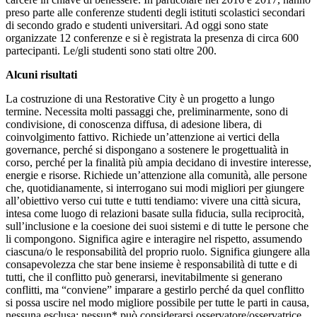
preso parte alle conferenze studenti degli istituti scolastici secondari
di secondo grado e studenti universitari. Ad oggi sono state
organizzate 12 conferenze e si è registrata la presenza di circa 600
partecipanti. Le/gli studenti sono stati oltre 200.
Alcuni risultati
La costruzione di una Restorative City è un progetto a lungo
termine. Necessita molti passaggi che, preliminarmente, sono di
condivisione, di conoscenza diffusa, di adesione libera, di
coinvolgimento fattivo. Richiede un’attenzione ai vertici della
governance, perché si dispongano a sostenere le progettualità in
corso, perché per la finalità più ampia decidano di investire interesse,
energie e risorse. Richiede un’attenzione alla comunità, alle persone
che, quotidianamente, si interrogano sui modi migliori per giungere
all’obiettivo verso cui tutte e tutti tendiamo: vivere una città sicura,
intesa come luogo di relazioni basate sulla fiducia, sulla reciprocità,
sull’inclusione e la coesione dei suoi sistemi e di tutte le persone che
li compongono. Significa agire e interagire nel rispetto, assumendo
ciascuna/o le responsabilità del proprio ruolo. Significa giungere alla
consapevolezza che star bene insieme è responsabilità di tutte e di
tutti, che il conflitto può generarsi, inevitabilmente si generano
conflitti, ma “conviene” imparare a gestirlo perché da quel conflitto
si possa uscire nel modo migliore possibile per tutte le parti in causa,
nessuna esclusa: nessun* può considerarsi osservatore/osservatrice