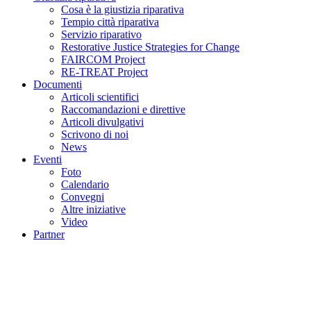
Cosa è la giustizia riparativa
Tempio città riparativa
Servizio riparativo
Restorative Justice Strategies for Change
FAIRCOM Project
RE-TREAT Project
Documenti
Articoli scientifici
Raccomandazioni e direttive
Articoli divulgativi
Scrivono di noi
News
Eventi
Foto
Calendario
Convegni
Altre iniziative
Video
Partner